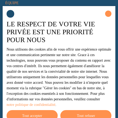
ÉQUIPE
Nos honoraires
Mentions légales
LE RESPECT DE VOTRE VIE
Politique de confidentialité
PRIVÉE EST UNE PRIORITÉ
Plan du site
POUR NOUS
Gérer les cookies
Nous utilisons des cookies afin de vous offrir une expérience optimale
Propulsé par
et une communication pertinente sur notre site. Grace à ces
technologies, nous pouvons vous proposer du contenu en rapport avec
vos centres d'intérêt. Ils nous permettent également d'améliorer la
qualité de nos services et la convivialité de notre site internet. Nous
utiliserons uniquement les données personnelles pour lesquelles vous
+33 7 81 93 34 13
avez donné votre accord. Vous pouvez les modifier à n'importe quel
moment via la rubrique ″Gérer les cookies″ en bas de notre site, à
l'exception des cookies essentiels à son fonctionnement. Pour plus
d'informations sur vos données personnelles, veuillez consulter
3 rue des Donjons
notre politique de confidentialité
.
88510 Eloyes
Tout accepter
Tout refuser