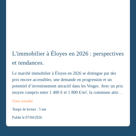
L'immobilier à Éloyes en 2026 : perspectives
et tendances.
Le marché immobilier à Éloyes en 2026 se distingue par des
prix encore accessibles, une demande en progression et un
potentiel d’investissement attractif dans les Vosges. Avec un prix
moyen compris entre 1 400 € et 1 800 €/m², la commune attire
autant les primo-accédants que les investisseurs immobiliers.
Notre actualité
Temps de lecture : 5 mn
Les tendances montrent une forte demande pour les maisons
avec terrain et les biens énergétiquement performants, tandis que
Publié le 07/04/2026
les opportunités d’investissement locatif offrent des rendements
pouvant atteindre 6 à 8 %.