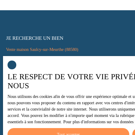
JE RECHERCHE UN BIEN
Vente maison Saulcy-sur-Meurthe (88580)
Vente maison Le Val-d'Ajol (88340)
Vente fonds de commerce Saint-Dié-des-Vosges (88100)
LE RESPECT DE VOTRE VIE PRIVÉ
Vente appartement Xonrupt-Longemer (88400)
NOUS
Vente appartement Le Tholy (88530)
Vente maison Anould (88650)
Nous utilisons des cookies afin de vous offrir une expérience optimale et 
nous pouvons vous proposer du contenu en rapport avec vos centres d'intérê
services et la convivialité de notre site internet. Nous utiliserons uniquem
accord. Vous pouvez les modifier à n'importe quel moment via la rubrique ″
essentiels à son fonctionnement. Pour plus d'informations sur vos données 
JE SUIS PROPRIÉTAIRE
Estimez votre bien
Tout accepter