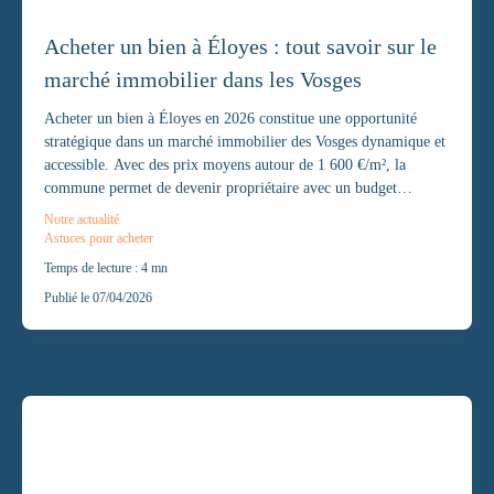
Acheter un bien à Éloyes : tout savoir sur le
marché immobilier dans les Vosges
Acheter un bien à Éloyes en 2026 constitue une opportunité
stratégique dans un marché immobilier des Vosges dynamique et
accessible. Avec des prix moyens autour de 1 600 €/m², la
commune permet de devenir propriétaire avec un budget
maîtrisé tout en bénéficiant d’un cadre de vie privilégié.
Notre actualité
Astuces pour acheter
Le processus d’achat, du financement à la signature chez le
Temps de lecture : 4 mn
notaire, nécessite une préparation rigoureuse afin d’éviter les
Publié le 07/04/2026
erreurs courantes, notamment liées aux travaux ou au diagnostic
énergétique.
L’accompagnement par l’agence eModev immobilier à Éloyes
permet de sécuriser chaque étape, d’optimiser son investissement
et de réussir son projet immobilier dans les meilleures
conditions.