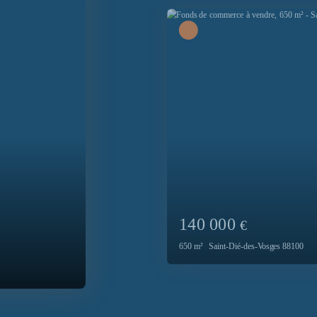
59 000
€
200
m²
Bruyères 88600