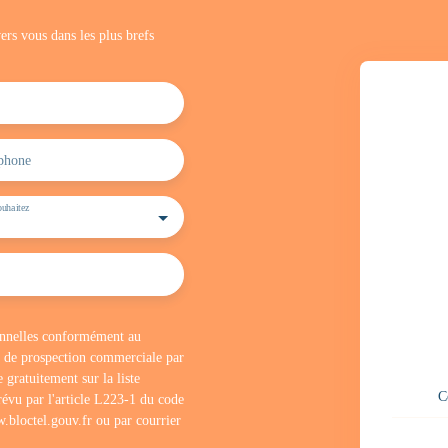
ers vous dans les plus brefs
phone
uhaitez
sonnelles conformément au
t de prospection commerciale par
 gratuitement sur la liste
C
évu par l'article L223-1 du code
.bloctel.gouv.fr ou par courrier