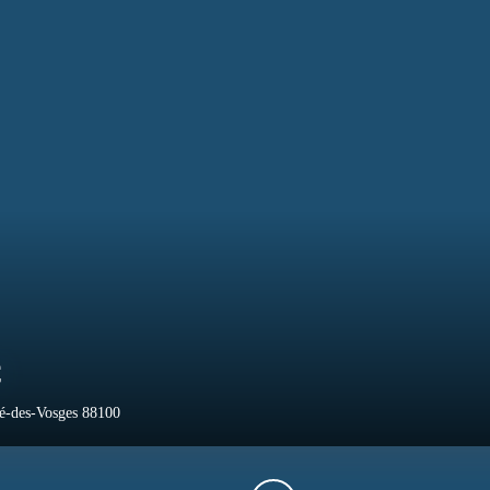
0
€
Dié-des-Vosges 88100