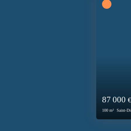
140 00
650
m²
Saint-