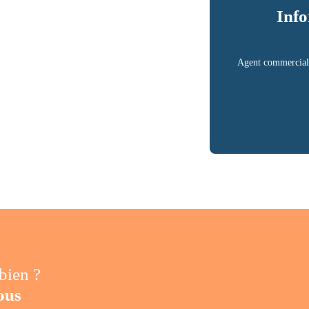
Info
Agent commercial
 bien ?
ous