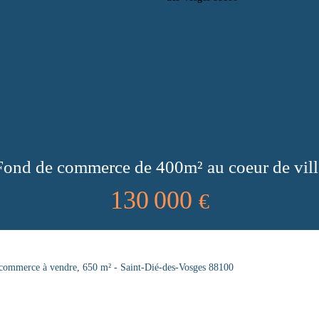
Fond de commerce de 400m² au coeur de vill
130 000
€
commerce à vendre, 650 m² - Saint-Dié-des-Vosges 88100