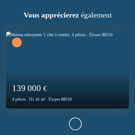
Vous apprécierez
également
139 000
€
4
pièces
111.41
m²
Éloyes 88510