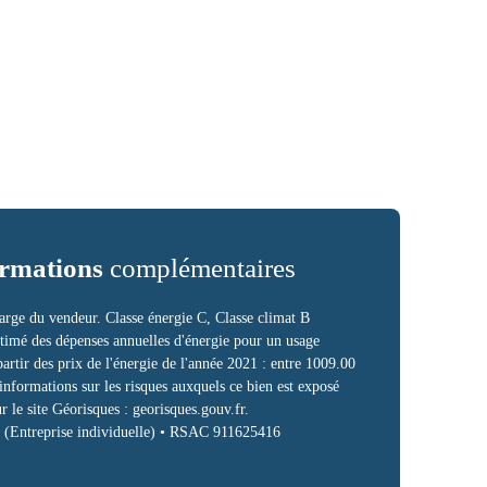
rmations
complémentaires
arge du vendeur. Classe énergie C, Classe climat B
imé des dépenses annuelles d'énergie pour un usage
partir des prix de l'énergie de l'année 2021 : entre 1009.00
informations sur les risques auxquels ce bien est exposé
r le site Géorisques : georisques.gouv.fr.
 (Entreprise individuelle) • RSAC 911625416