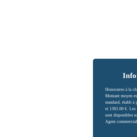
Info
Honoraires à la ch
Montant moyen est
standard, établi à 
et 1365.00 €. Les 
sont disponibles su
Agent commercial