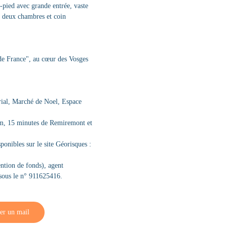
n-pied avec grande entrée, vaste
e, deux chambres et coin
 de France", au cœur des Vosges
érial, Marché de Noel, Espace
50m, 15 minutes de Remiremont et
ponibles sur le site Géorisques :
ntion de fonds), agent
ous le n° 911625416.
er un mail