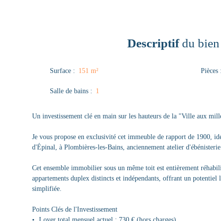
Descriptif
du bien
Surface
:
151
m²
Pièces
Salle de bains
:
1
Un investissement clé en main sur les hauteurs de la "Ville aux mill
Je vous propose en exclusivité cet immeuble de rapport de 1900, id
d'Épinal, à Plombières-les-Bains, anciennement atelier d'ébénisterie
Cet ensemble immobilier sous un même toit est entièrement réhabili
appartements duplex distincts et indépendants, offrant un potentiel 
simplifiée.
Points Clés de l'Investissement
Loyer total mensuel actuel : 730 € (hors charges)