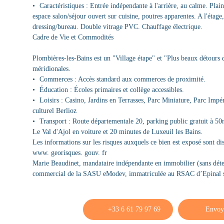
Caractéristiques : Entrée indépendante à l'arrière, au calme. Plai
espace salon/séjour ouvert sur cuisine, poutres apparentes. A l'étag
dressing/bureau. Double vitrage PVC. Chauffage électrique.
Cadre de Vie et Commodités
Plombières-les-Bains est un "Village étape" et "Plus beaux détours
méridionales.
Commerces : Accès standard aux commerces de proximité.
Éducation : Écoles primaires et collège accessibles.
Loisirs : Casino, Jardins en Terrasses, Parc Miniature, Parc Imp
culturel Berlioz
Transport : Route départementale 20, parking public gratuit à 
Le Val d'Ajol en voiture et 20 minutes de Luxeuil les Bains.
Les informations sur les risques auxquels ce bien est exposé sont dis
www. georisques. gouv. fr
Marie Beaudinet, mandataire indépendante en immobilier (sans déte
commercial de la SASU eModev, immatriculée au RSAC d’Epinal s
+33 6 61 79 97 69
Envoy