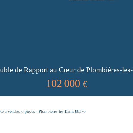
ble de Rapport au Cœur de Plombières-les
102 000
€
é à vendre, 6 pièces - Plombières-les-Bains 88370