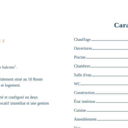
Cara
Chauffage
:
6
Ouvertures
Piscine
Chambres
e balcons".
Salle d'eau
éalement situé au 10 Route
WC
 et logement.
Construction
té et configuré en deux
État intérieur
locatif immédiat et une gestion
Cuisine
Ameublement
Vue