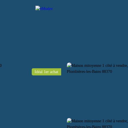
L
ACHETER
LOUER
VENDRE
ESTIMER
CO
Idéal 1er achat