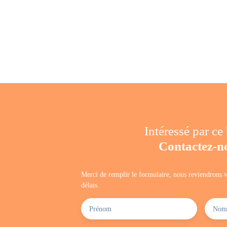
Intéressé par ce
Contactez-n
Merci de remplir le formulaire, nous reviendrons v
délais.
Prénom
Nom