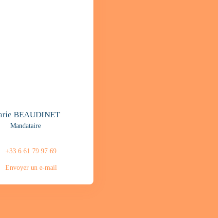
arie BEAUDINET
Mandataire
+33 6 61 79 97 69
Envoyer un e-mail