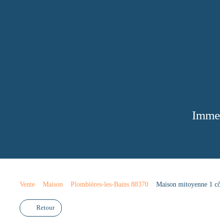
Immeu
Vente
Maison
Plombières-les-Bains 88370
Maison mitoyenne 1 côt
Retour