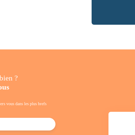
 bien ?
ous
ers vous dans les plus brefs