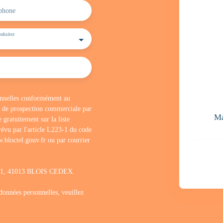
phone
uhaitez
sonnelles conformément au
t de prospection commerciale par
M
 gratuitement sur la liste
évu par l'article L223-1 du code
.bloctel.gouv.fr ou par courrier
1311, 41013 BLOIS CEDEX.
 données personnelles, veuillez