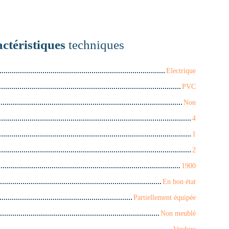
ctéristiques
techniques
Electrique
PVC
Non
4
1
2
1900
En bon état
Partiellement équipée
Non meublé
Verdure