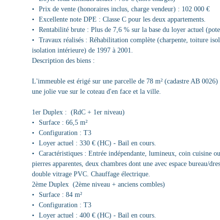
Prix de vente (honoraires inclus, charge vendeur) : 102 000 €
Excellente note DPE : Classe C pour les deux appartements.
Rentabilité brute : Plus de 7,6 % sur la base du loyer actuel (pote
Travaux réalisés : Réhabilitation complète (charpente, toiture is
isolation intérieure) de 1997 à 2001.
Description des biens :
L'immeuble est érigé sur une parcelle de 78 m² (cadastre AB 0026) 
une jolie vue sur le coteau d'en face et la ville.
1er Duplex : (RdC + 1er niveau)
Surface : 66,5 m²
Configuration : T3
Loyer actuel : 330 € (HC) - Bail en cours.
Caractéristiques : Entrée indépendante, lumineux, coin cuisine o
pierres apparentes, deux chambres dont une avec espace bureau/dress
double vitrage PVC. Chauffage électrique.
2ème Duplex (2ème niveau + anciens combles)
Surface : 84 m²
Configuration : T3
Loyer actuel : 400 € (HC) - Bail en cours.