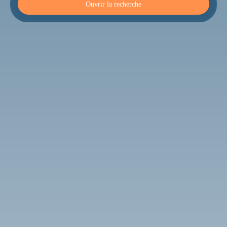
Ouvrir la recherche
Type d'offre
Vente
Type de bien
Maison
Localisation
Rupt-sur-Moselle (88360)
Budget max (€)
Surface min (m²)
Rechercher