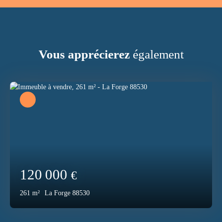
Vous apprécierez
également
120 000
€
261
m²
La Forge 88530