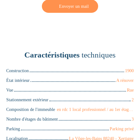
Envoyer un mail
Caractéristiques
techniques
Construction
1900
État intérieur
A rénover
Vue
Rue
Stationnement extérieur
2
Composition de l'immeuble
en rdc 1 local professionnel / au 1er étage : un appartement de 65 m2 / au 2eme étage : 1 appartement de 50 m2 avec combles aménageables
Nombre d'étages du bâtiment
3
Parking
Parking privé
Localisation
La Vôge-les-Bains 88240 - Xertigny