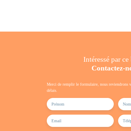
Intéressé par ce
Contactez-n
Merci de remplir le formulaire, nous reviendrons v
délais.
Prénom
Nom
Email
Télé