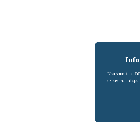
Info
Non soumis au DPE
exposé sont dispon