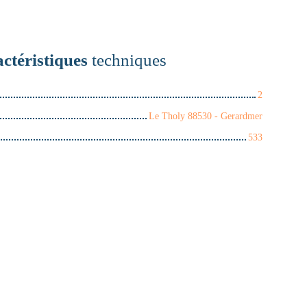
ctéristiques
techniques
2
Le Tholy 88530 - Gerardmer
533