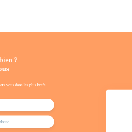
 bien ?
ous
ers vous dans les plus brefs
phone