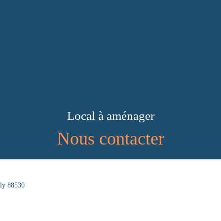
Local à aménager
Nous contacter
oly 88530