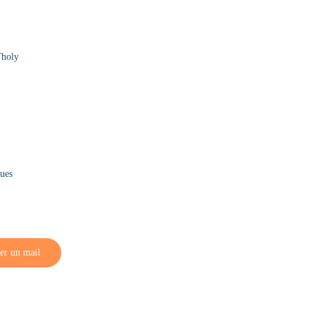
Tholy
ques
er un mail