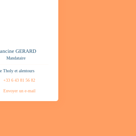
rancine GERARD
Mandataire
e Tholy et alentours
+33 6 43 81 56 82
Envoyer un e-mail